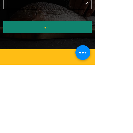
©2023, Bu site Kadir dağdelen tarafından kurulmuştur.
© Popina
restaurant cafe
2023/TÜM HAKLARI